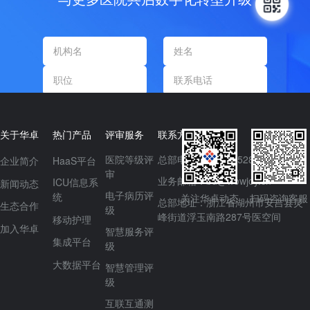
提交信息
关于华卓
热门产品
评审服务
联系方式
医院等级评
总部电话：0571-85287671
企业简介
HaaS平台
审
业务邮箱：bd@wowjoy.cn
ICU信息系
新闻动态
电子病历评
统
关注华卓动态
扫码咨询客服
总部地址：浙江省湖州市安吉县灵
生态合作
级
峰街道浮玉南路287号医空间
移动护理
加入华卓
智慧服务评
集成平台
级
大数据平台
智慧管理评
级
互联互通测