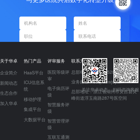
提交信息
关于华卓
热门产品
评审服务
联系方式
医院等级评
总部电话：0571-85287671
企业简介
HaaS平台
审
业务邮箱：bd@wowjoy.cn
ICU信息系
新闻动态
电子病历评
统
关注华卓动态
扫码咨询客服
总部地址：浙江省湖州市安吉县灵
生态合作
级
峰街道浮玉南路287号医空间
移动护理
加入华卓
智慧服务评
集成平台
级
大数据平台
智慧管理评
级
互联互通测