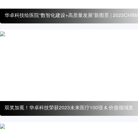
华卓科技绘医院“数智化建设+高质量发展”新图景 | 2023CHIM
双奖加冕！华卓科技荣获2023未来医疗100强 & 价值领域奖